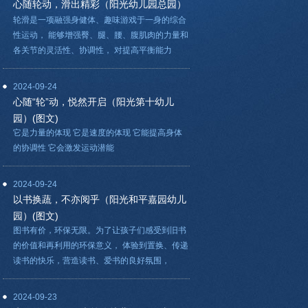
心随轮动，滑出精彩（阳光幼儿园总园）
轮滑是一项融强身健体、趣味游戏于一身的综合
性运动， 能够增强臀、腿、腰、腹肌肉的力量和
各关节的灵活性、协调性， 对提高平衡能力
2024-09-24
心随“轮”动，悦然开启（阳光第十幼儿
园）(图文)
它是力量的体现 它是速度的体现 它能提高身体
的协调性 它会激发运动潜能
2024-09-24
以书换蔬，不亦阅乎（阳光和平嘉园幼儿
园）(图文)
图书有价，环保无限。为了让孩子们感受到旧书
的价值和再利用的环保意义， 体验到置换、传递
读书的快乐，营造读书、爱书的良好氛围，
2024-09-23