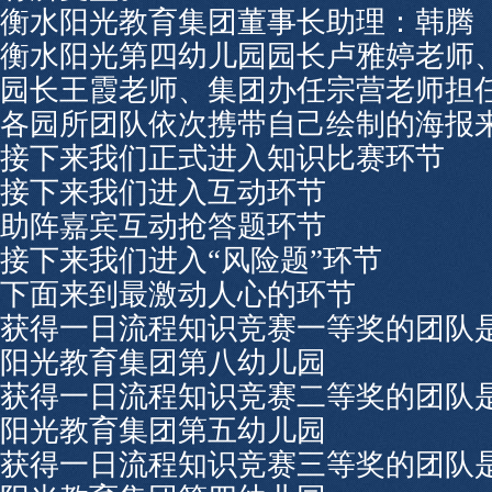
衡水阳光教育集团董事长助理：韩腾
衡水阳光第四幼儿园园长卢雅婷老师
园长王霞老师、集团办任宗营老师担
各园所团队依次携带自己绘制的海报
接下来我们正式进入知识比赛环节
接下来我们进入互动环节
助阵嘉宾互动抢答题环节
接下来我们进入“风险题”环节
下面来到最激动人心的环节
获得一日流程知识竞赛一等奖的团队
阳光教育集团第八幼儿园
获得一日流程知识竞赛二等奖的团队
阳光教育集团第五幼儿园
获得一日流程知识竞赛三等奖的团队