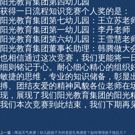
阳光教育集团第四幼儿园
获得一日流程知识竞赛个人奖的是：
阳光教育集团第七幼儿园：王立苏老
阳光教育集团第一幼儿园：李丹老师
阳光教育集团第六幼儿园：王雪慧老
阳光教育集团董事长助理：韩腾做大
也相信通过这次竞赛，我们更能将一
细则铭记于心。耐心细心精心的组织
敏捷的思维，专业的知识储备，彰显
搏、团结友爱的精神风貌各位老师在
现，展现了我们阳光教育集团的阳光
我们本次竞赛到此结束，我们下期再
上一篇：
降温天气来袭！幼儿园孩子为何老是扎堆感冒？如何增强孩子抵抗力？