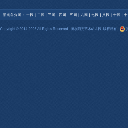
阳光各分园：
一园
|
二园
|
三园
|
四园
|
五园
|
六园
|
七园
|
八园
|
十园
|
十
Copyright © 2014-2026 All Rights Reserved.
衡水阳光艺术幼儿园
版权所有
冀