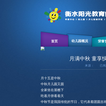
幼儿园概况
首页
荣誉
月满中秋 童享
来源： 已
月十五是中秋
中秋月儿圆又圆
全家坐在屋檐下
吃着月饼看着天
中秋节是我国传统的节日，它代表着团圆吉