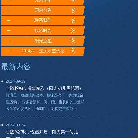
入园指南
园内公告
联系我们
欢乐时光
阳光之星
2014六一宝贝才艺大赛
最新内容
2024-09-29
心随轮动，滑出精彩（阳光幼儿园总园）
轮滑是一项融强身健体、趣味游戏于一身的综合
性运动， 能够增强臀、腿、腰、腹肌肉的力量和
各关节的灵活性、协调性， 对提高平衡能力
2024-09-24
心随“轮”动，悦然开启（阳光第十幼儿