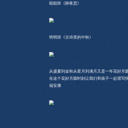
聪聪班《静夜思》
明明班《古诗里的中秋》
从盛夏到金秋从星月到满月又是一年花好月
在这个花好月圆时刻让我们和孩子一起谱写
福安康