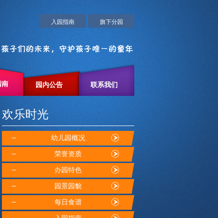
入园指南
旗下分园
指南
园内公告
联系我们
欢乐时光
幼儿园概况
荣誉资质
办园特色
园景园貌
每日食谱