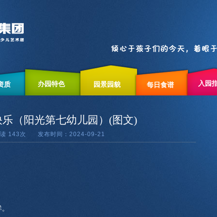
入园
办园特色
资质
园景园貌
每日食谱
快乐（阳光第七幼儿园）(图文)
阅读
143次 发布时间：2024-09-21
祥。