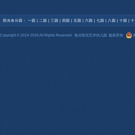
阳光各分园：
一园
|
二园
|
三园
|
四园
|
五园
|
六园
|
七园
|
八园
|
十园
|
十
Copyright © 2014-2026 All Rights Reserved.
衡水阳光艺术幼儿园
版权所有
冀